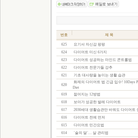
번호
제 목
625
요기서 자신감 팡팡
624
다이어트 미신 6가지
623
다이어트 성공하는 마인드 콘트롤법
622
다이어트 전문가들 강추
621
기초 대사량을 높이는 생활 습관
화제의 다이어트 법 긴급 입수! 10Days Po
620
Diet
619
젊어지는 12방법
618
보아가 성공한 발레 다이어트
617
2030세대 생활습관만 바꿔도 다이어트 
616
다이어트 전에 먼저
615
다이어트 민간요법
614
´술의 달´.... 살 관리법