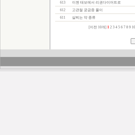
613
이젠 태보에서 리권다이어트로
612
고관절 궁금증 풀이
611
살찌는 약 종류
[이전 10개]
1
2
3
4
5
6
7
8
9
1