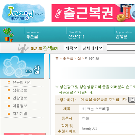
홈
>
좋은글
>
삶
>
미용정보
유용한 지식
※ 성인광고 및 상업성광고의 글을 여러분의 손으로
생활정보
자동으로 삭제됩니다.
건강정보
이 글을 좋은글로 추천합니다.
<평가하기>
미용정보
제목
키 크는 스트래칭
자기계발
등록자
하늘
작가 및
beauty001
추천사이트