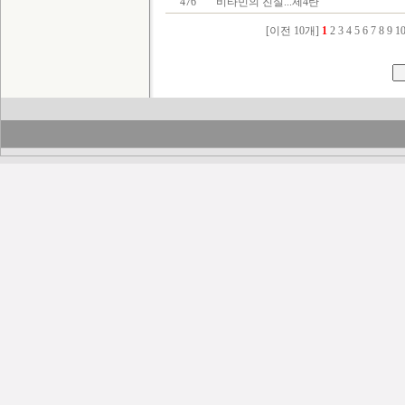
476
비타민의 진실...제4탄
[이전 10개]
1
2
3
4
5
6
7
8
9
1