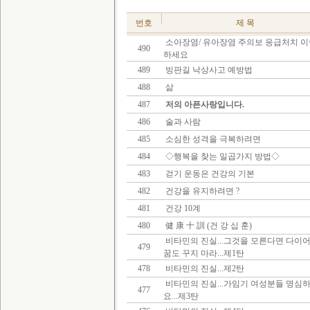
번호
제 목
소아장염/ 유아장염 주의보 응급처치 
490
하세요
489
빙판길 낙상사고 예방법
488
삶
487
저의 아픈사랑입니다.
486
술과 사람
485
소심한 성격을 극복하려면
484
◇행복을 찾는 일곱가지 방법◇
483
걷기 운동은 건강의 기본
482
건강을 유지하려면 ?
481
건강 10계
480
健 康 十 訓 (건 강 십 훈)
비타민의 진실...그것을 모른다면 다이
479
꿈도 꾸지 마라...제1탄
478
비타민의 진실...제2탄
비타민의 진실...가임기 여성분들 명심
477
요...제3탄