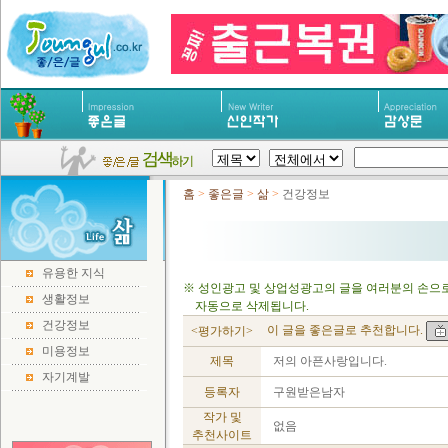
홈
>
좋은글
>
삶
>
건강정보
유용한 지식
※ 성인광고 및 상업성광고의 글을 여러분의 손으로
생활정보
자동으로 삭제됩니다.
건강정보
이 글을 좋은글로 추천합니다.
<평가하기>
미용정보
제목
저의 아픈사랑입니다.
자기계발
등록자
구원받은남자
작가 및
없음
추천사이트