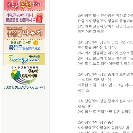
소아장염 또는 유아장염 이라고 하
요즘 소아장염/유아장염이 유행이라
장염이 예전같지 않아서 전염성도 
장염 이라고 해요
소아장염/유아장염에 감염되면 가장
분수토를 한다는 겁니다.
어제까지 멀쩡하던 아이가 분수토
열이나고 물조차 한모금 마시면 바
아이도 힘들고 엄마,아빠도 걱정이
소아장염/유아장염 증세가 보이면 
는 생각에 지켜보는데
아무런 조치도 하지 않고 그냥 기
게 되죠
소아장염/유아장염 증세가 심해지게
게 됩니다
아이의 변도 끈적한 코 같은 물질이
소아장염/유아장염 증상
소아장염/유아장염에 응급처치법