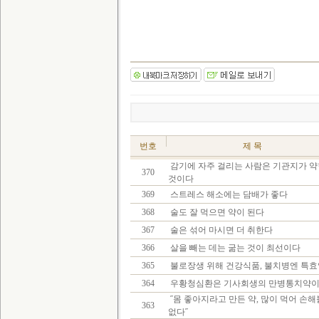
번호
제 목
감기에 자주 걸리는 사람은 기관지가 약
370
것이다
369
스트레스 해소에는 담배가 좋다
368
술도 잘 먹으면 약이 된다
367
술은 섞어 마시면 더 취한다
366
살을 빼는 데는 굶는 것이 최선이다
365
불로장생 위해 건강식품, 불치병엔 특효
364
우황청심환은 기사회생의 만병통치약
˝몸 좋아지라고 만든 약, 많이 먹어 손해
363
없다˝