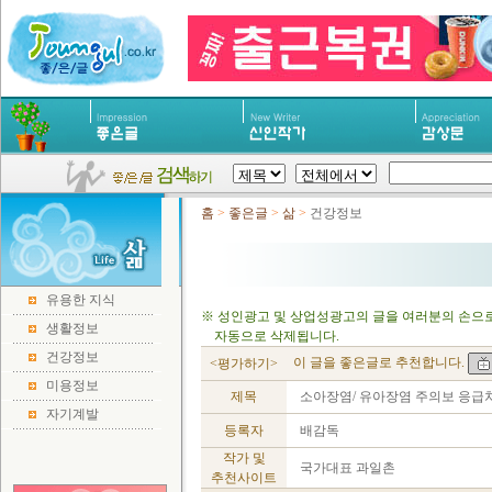
홈
>
좋은글
>
삶
>
건강정보
유용한 지식
※ 성인광고 및 상업성광고의 글을 여러분의 손으로
생활정보
자동으로 삭제됩니다.
건강정보
이 글을 좋은글로 추천합니다.
<평가하기>
미용정보
제목
소아장염/ 유아장염 주의보 응급
자기계발
등록자
배감독
작가 및
국가대표 과일촌
추천사이트