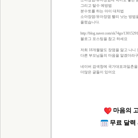
소아장염/유아장염에 먹어도 좋은 
그리고 탈수 예방법
분수토를 하는 아이 대처법
소아장염/유아장염 빨리 낫는 방법
올렸습니다.
http://blog.naver.com/sk74go/1301529
블로그 포스팅을 참고 하세요
저희 18개월딸도 장염을 앓고 나니
다른 부모님들의 마음을 알겠더라
네이버 검색창에 국가대표과일촌을
더많은 글들이 있어요
마음의 고
무료 달력 