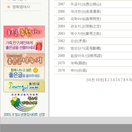
2087
우공이산(愚公移山)
영화명대사
2086
개과천선(改過遷善)
2085
곡학아세(曲學阿世)
2084
관포지교(管鮑之交)
2083
맥수지탄(麥秀之歎)
2082
모순(矛盾)
2081
맹모단기(孟母斷機)
2080
읍참마속 (泣斬馬謖)
2079
계륵(鷄肋)
2078
백미(白眉)
[이전 10개]
1
2
3
4
5
6
7
8
9
1