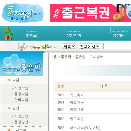
홈
>
좋은글
>
좋은말
>
고사성어
속담
번호
제 목
-
서양속담
-
동양속담
2092
곡고화과
-
한국속담
2091
형설지공
명언
2090
苦盡甘來
-
서양명언
2089
일구이언
-
동양명언
2088
어부지리(漁父之利)
고사성어