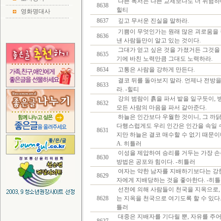
나쁜 독서는 나쁜 교제보다도 더 위험하다
8638
힐티
영화명대사
8637
깊고 무서운 진실을 말하라.
기쁨이 무엇인가는 원래 많은 괴로움을
8636
낸 사람들만이 알고 있는 것이다.
그대가 얻고 싶은 것을 가졌거든 그것을
8635
기에 바친 노력만큼 그대도 노력하라.
8634
고통은 사람을 강하게 만든다.
결코 뒤를 돌아보지 말라. 언제나 전방을
8633
라. -힐티
강의 범람이 흙을 파서 밭을 일구듯이, 
8632
모든 사람의 마음을 파서 갈아준다.
하늘은 인간보다 우월한 것이니, 그 까
다행스럽게도 우리 인간은 인간을 속일 
8631
지만 하늘은 결코 매수할 수 없기 때문이다
A. 히틀러
이성을 제압하여 승리를 거두는 가장 
8630
방법은 공포와 힘이다. -히틀러
여자는 약한 남자를 지배하기보다는 강
8629
자에게 지배당하는 것을 좋아한다. -히
선전에 의해 사람들이 천국을 지옥으로,
8628
는 지옥을 천국으로 여기도록 할 수 있다.
틀러
대중은 지배자를 기다릴 뿐, 자유를 주