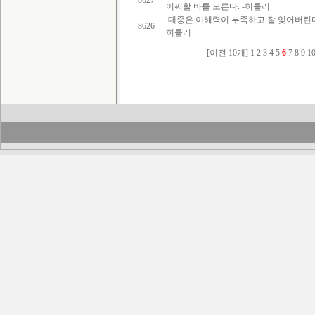
8627
어찌할 바를 모른다. -히틀러
대중은 이해력이 부족하고 잘 잊어버린다.
8626
히틀러
[이전 10개]
1
2
3
4
5
6
7
8
9
1