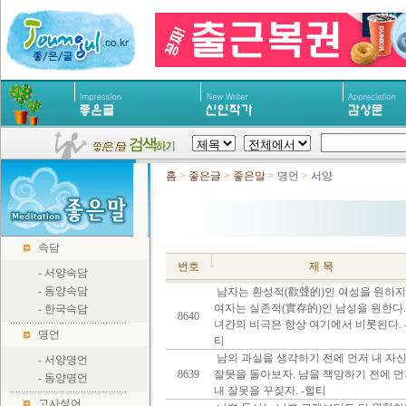
홈
>
좋은글
>
좋은말
>
명언
>
서양
속담
번호
제 목
-
서양속담
-
동양속담
남자는 환성적(歡聲的)인 여성을 원하
여자는 실존적(實存的)인 남성을 원한다.
-
한국속담
8640
녀간의 비극은 항상 여기에서 비롯된다. 
명언
티
남의 과실을 생각하기 전에 먼저 내 자
-
서양명언
8639
잘못을 돌아보자. 남을 책망하기 전에 
-
동양명언
내 잘못을 꾸짖자. -힐티
고사성어