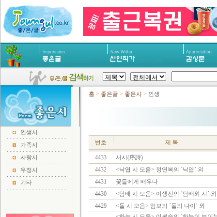
홈
>
좋은글
>
좋은시
>
인생
인생시
번호
제 목
가족시
사랑시
4433
서시(序詩)
4432
<낙엽 시 모음> 정연복의 ´낙엽´ 외
우정시
4431
꽃들에게 배우다
기타
4430
<담배 시 모음> 이생진의 ´담배와 시´ 외
4429
<돌 시 모음> 임보의 ´돌의 나이´ 외
<하늘 시 모음> 이복숙의 ´하늘이 보이는