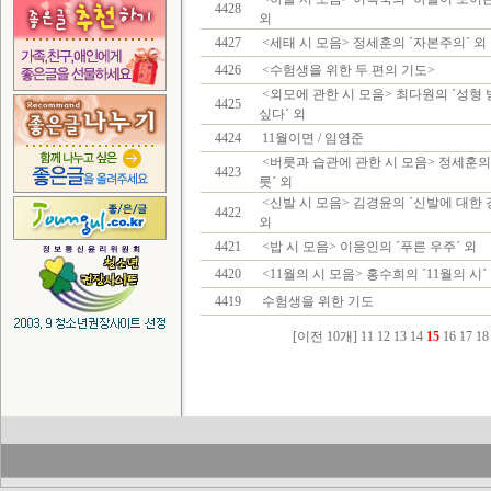
4428
외
4427
<세태 시 모음> 정세훈의 ´자본주의´ 외
4426
<수험생을 위한 두 편의 기도>
<외모에 관한 시 모음> 최다원의 ´성형
4425
싶다´ 외
4424
11월이면 / 임영준
<버릇과 습관에 관한 시 모음> 정세훈의
4423
릇´ 외
<신발 시 모음> 김경윤의 ´신발에 대한 
4422
외
4421
<밥 시 모음> 이응인의 ´푸른 우주´ 외
4420
<11월의 시 모음> 홍수희의 ´11월의 시´
4419
수험생을 위한 기도
[이전 10개]
11
12
13
14
15
16
17
18