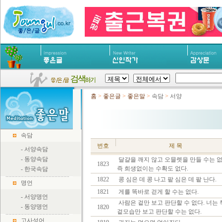
홈
>
좋은글
>
좋은말
>
속담
>
서양
속담
번호
제 목
-
서양속담
-
동양속담
달걀을 깨지 않고 오믈렛을 만들 수는 없
1823
즉 희생없이는 수확도 없다.
-
한국속담
1822
콩 심은 데 콩 나고 팥 심은 데 팥 난다.
명언
1821
게를 똑바로 걷게 할 수는 없다.
-
서양명언
사람은 겉만 보고 판단할 수 없다. 너는
-
동양명언
1820
겉모습만 보고 판단할 수는 없다.
고사성어